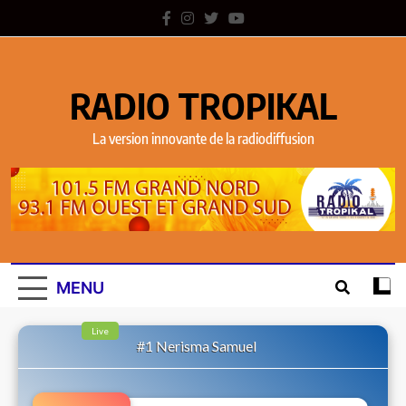
RADIO TROPIKAL
La version innovante de la radiodiffusion
MENU
Live
#1 Nerisma Samuel