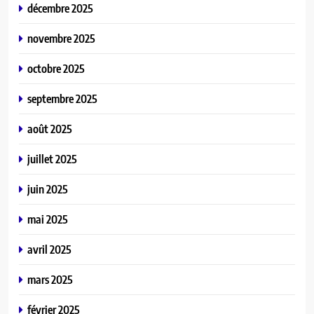
la finale du House of Challenge
décembre 2025
2026 à Lomé
A LA UNE
novembre 2025
octobre 2025
septembre 2025
août 2025
juillet 2025
juin 2025
mai 2025
avril 2025
mars 2025
février 2025