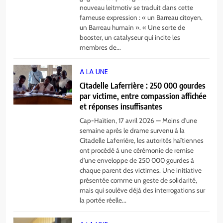
nouveau leitmotiv se traduit dans cette
fameuse expression : « un Barreau citoyen,
un Barreau humain ». « Une sorte de
booster, un catalyseur qui incite les
membres de...
5
A LA UNE
Cap-Haïtien : Me Ronel Telcyde
Citadelle Laferrière : 250 000 gourdes
blessé par balles dans une attaque
par victime, entre compassion affichée
armée
et réponses insuffisantes
A LA UNE
Cap-Haïtien, 17 avril 2026 — Moins d’une
semaine après le drame survenu à la
6
Citadelle Laferrière, les autorités haïtiennes
Haïti décrète trois jours de deuil
ont procédé à une cérémonie de remise
national après le drame de la
d’une enveloppe de 250 000 gourdes à
Citadelle Henry
chaque parent des victimes. Une initiative
A LA UNE
présentée comme un geste de solidarité,
mais qui soulève déjà des interrogations sur
7
la portée réelle...
Au Limbé, un stade pour rallumer
la flamme du football local