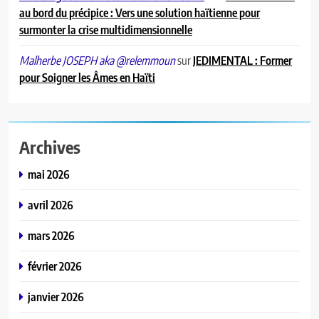
5
au bord du précipice : Vers une solution haïtienne pour
Cap-Haïtien : Me Ronel Telcyde
surmonter la crise multidimensionnelle
blessé par balles dans une attaque
armée
sur
JEDIMENTAL : Former
A LA UNE
Malherbe JOSEPH aka @relemmoun
pour Soigner les Âmes en Haïti
6
Haïti décrète trois jours de deuil
national après le drame de la
Archives
Citadelle Henry
A LA UNE
mai 2026
7
avril 2026
Au Limbé, un stade pour rallumer
la flamme du football local
mars 2026
A LA UNE
février 2026
8
janvier 2026
Ariana Milagro Lafond triomphe à