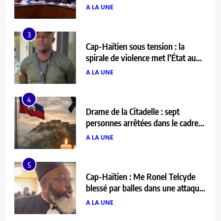
3
Cap-Haïtien sous tension : la
spirale de violence met l’État au
défi
A LA UNE
4
Drame de la Citadelle : sept
personnes arrêtées dans le cadre
de l’enquête
A LA UNE
5
Cap-Haïtien : Me Ronel Telcyde
blessé par balles dans une attaque
armée
A LA UNE
6