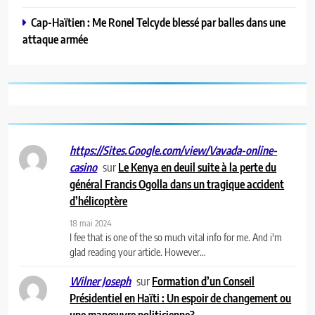
Cap-Haïtien : Me Ronel Telcyde blessé par balles dans une
attaque armée
https://Sites.Google.com/view/Vavada-online-
sur
Le Kenya en deuil suite à la perte du
casino
général Francis Ogolla dans un tragique accident
d’hélicoptère
18 mai 2024
I fee that is one of the so much vital info for me. And i'm
glad reading your article. However…
sur
Formation d’un Conseil
Wilner Joseph
Présidentiel en Haïti : Un espoir de changement ou
une manœuvre politicienne?