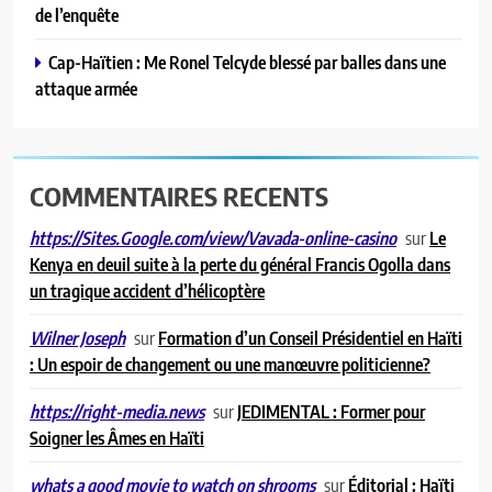
A LA UNE
de l’enquête
l’asile communal
Cap-Haïtien : Me Ronel Telcyde blessé par balles dans une
2
attaque armée
Citadelle Laferrière : 250 000
gourdes par victime, entre
compassion affichée et réponses
A LA UNE
insuffisantes
COMMENTAIRES RECENTS
3
Cap-Haïtien sous tension : la
sur
Le
https://Sites.Google.com/view/Vavada-online-casino
spirale de violence met l’État au
Kenya en deuil suite à la perte du général Francis Ogolla dans
défi
un tragique accident d’hélicoptère
A LA UNE
sur
Formation d’un Conseil Présidentiel en Haïti
Wilner Joseph
4
: Un espoir de changement ou une manœuvre politicienne?
Drame de la Citadelle : sept
personnes arrêtées dans le cadre
sur
JEDIMENTAL : Former pour
https://right-media.news
de l’enquête
Soigner les Âmes en Haïti
A LA UNE
sur
Éditorial : Haïti
whats a good movie to watch on shrooms