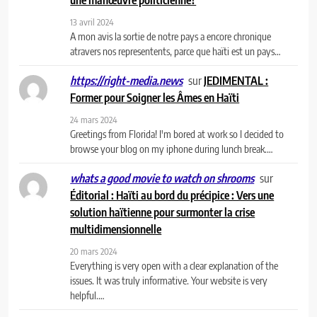
13 avril 2024
A mon avis la sortie de notre pays a encore chronique
atravers nos representents, parce que haïti est un pays…
sur
JEDIMENTAL :
https://right-media.news
Former pour Soigner les Âmes en Haïti
24 mars 2024
Greetings from Florida! I'm bored at work so I decided to
browse your blog on my iphone during lunch break.…
sur
whats a good movie to watch on shrooms
Éditorial : Haïti au bord du précipice : Vers une
solution haïtienne pour surmonter la crise
multidimensionnelle
20 mars 2024
Everything is very open with a clear explanation of the
issues. It was truly informative. Your website is very
helpful.…