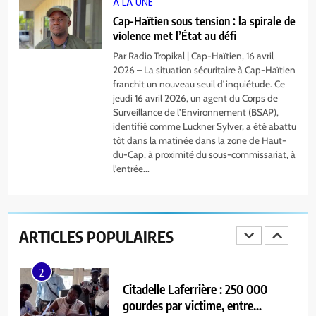
A LA UNE
A LA UNE
Cap-Haïtien sous tension : la spirale de
violence met l’État au défi
Par Radio Tropikal | Cap-Haïtien, 16 avril
8
2026 – La situation sécuritaire à Cap-Haïtien
Ariana Milagro Lafond triomphe à
franchit un nouveau seuil d’inquiétude. Ce
la finale du House of Challenge
jeudi 16 avril 2026, un agent du Corps de
2026 à Lomé
A LA UNE
Surveillance de l’Environnement (BSAP),
identifié comme Luckner Sylver, a été abattu
tôt dans la matinée dans la zone de Haut-
1
du-Cap, à proximité du sous-commissariat, à
Haïti/Humanitaire – Le Barreau du
l’entrée...
Cap-Haïtien vole au secours des
plus vulnérables à la prison et à
A LA UNE
l’asile communal
ARTICLES POPULAIRES
2
Citadelle Laferrière : 250 000
gourdes par victime, entre
compassion affichée et réponses
A LA UNE
insuffisantes