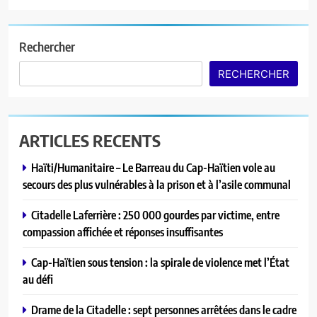
Haïti décrète trois jours de deuil
national après le drame de la
Citadelle Henry
A LA UNE
Rechercher
RECHERCHER
7
Au Limbé, un stade pour rallumer
la flamme du football local
A LA UNE
ARTICLES RECENTS
Haïti/Humanitaire – Le Barreau du Cap-Haïtien vole au
8
secours des plus vulnérables à la prison et à l’asile communal
Ariana Milagro Lafond triomphe à
la finale du House of Challenge
Citadelle Laferrière : 250 000 gourdes par victime, entre
2026 à Lomé
A LA UNE
compassion affichée et réponses insuffisantes
Cap-Haïtien sous tension : la spirale de violence met l’État
1
au défi
Haïti/Humanitaire – Le Barreau du
Cap-Haïtien vole au secours des
Drame de la Citadelle : sept personnes arrêtées dans le cadre
plus vulnérables à la prison et à