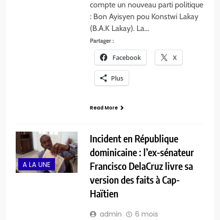
compte un nouveau parti politique
: Bon Ayisyen pou Konstwi Lakay
(B.A.K Lakay). La…
Partager :
Facebook
X
Plus
Read More
Incident en République
dominicaine : l’ex-sénateur
A LA UNE
Francisco DelaCruz livre sa
version des faits à Cap-
Haïtien
admin
6 mois