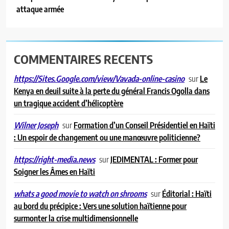
attaque armée
3
Cap-Haïtien sous tension : la
spirale de violence met l’État au
défi
COMMENTAIRES RECENTS
A LA UNE
sur
Le
https://Sites.Google.com/view/Vavada-online-casino
4
Kenya en deuil suite à la perte du général Francis Ogolla dans
Drame de la Citadelle : sept
un tragique accident d’hélicoptère
personnes arrêtées dans le cadre
de l’enquête
sur
Formation d’un Conseil Présidentiel en Haïti
A LA UNE
Wilner Joseph
: Un espoir de changement ou une manœuvre politicienne?
5
sur
JEDIMENTAL : Former pour
https://right-media.news
Cap-Haïtien : Me Ronel Telcyde
Soigner les Âmes en Haïti
blessé par balles dans une attaque
armée
A LA UNE
sur
Éditorial : Haïti
whats a good movie to watch on shrooms
au bord du précipice : Vers une solution haïtienne pour
surmonter la crise multidimensionnelle
6