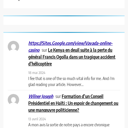
https://Sites.Google.com/view/Vavada-online-
sur
Le Kenya en deuil suite à la perte du
casino
général Francis Ogolla dans un tragique accident
d’hélicoptère
18 mai 2024
I fee that is one of the so much vital info for me. And i'm
glad reading your article. However…
sur
Formation d’un Conseil
Wilner Joseph
Présidentiel en Haïti : Un espoir de changement ou
une manœuvre politicienne?
13 avril 2024
A mon avis la sortie de notre pays a encore chronique