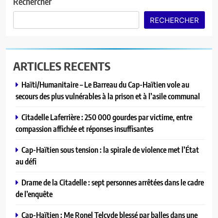
la flamme du football local
Rechercher
A LA UNE
RECHERCHER
8
Ariana Milagro Lafond triomphe à
ARTICLES RECENTS
la finale du House of Challenge
2026 à Lomé
A LA UNE
Haïti/Humanitaire – Le Barreau du Cap-Haïtien vole au
secours des plus vulnérables à la prison et à l’asile communal
1
Citadelle Laferrière : 250 000 gourdes par victime, entre
Haïti/Humanitaire – Le Barreau du
compassion affichée et réponses insuffisantes
Cap-Haïtien vole au secours des
plus vulnérables à la prison et à
A LA UNE
Cap-Haïtien sous tension : la spirale de violence met l’État
l’asile communal
au défi
2
Citadelle Laferrière : 250 000
Drame de la Citadelle : sept personnes arrêtées dans le cadre
gourdes par victime, entre
de l’enquête
compassion affichée et réponses
A LA UNE
Cap-Haïtien : Me Ronel Telcyde blessé par balles dans une
insuffisantes