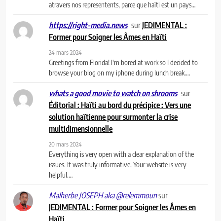
atravers nos representents, parce que haïti est un pays…
sur
JEDIMENTAL :
https://right-media.news
Former pour Soigner les Âmes en Haïti
24 mars 2024
Greetings from Florida! I'm bored at work so I decided to
browse your blog on my iphone during lunch break.…
sur
whats a good movie to watch on shrooms
Éditorial : Haïti au bord du précipice : Vers une
solution haïtienne pour surmonter la crise
multidimensionnelle
20 mars 2024
Everything is very open with a clear explanation of the
issues. It was truly informative. Your website is very
helpful.…
sur
Malherbe JOSEPH aka @relemmoun
JEDIMENTAL : Former pour Soigner les Âmes en
Haïti