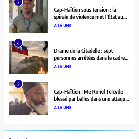
4
Drame de la Citadelle : sept
personnes arrêtées dans le cadre
de l’enquête
A LA UNE
5
Cap-Haïtien : Me Ronel Telcyde
blessé par balles dans une attaque
armée
A LA UNE
6
Haïti décrète trois jours de deuil
national après le drame de la
Citadelle Henry
A LA UNE
7
Au Limbé, un stade pour rallumer