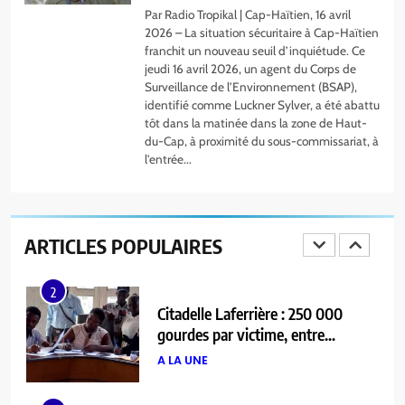
A LA UNE
Par Radio Tropikal | Cap-Haïtien, 16 avril
2026 – La situation sécuritaire à Cap-Haïtien
franchit un nouveau seuil d’inquiétude. Ce
1
jeudi 16 avril 2026, un agent du Corps de
Haïti/Humanitaire – Le Barreau du
Surveillance de l’Environnement (BSAP),
Cap-Haïtien vole au secours des
identifié comme Luckner Sylver, a été abattu
plus vulnérables à la prison et à
A LA UNE
tôt dans la matinée dans la zone de Haut-
l’asile communal
du-Cap, à proximité du sous-commissariat, à
l’entrée...
2
Citadelle Laferrière : 250 000
gourdes par victime, entre
compassion affichée et réponses
ARTICLES POPULAIRES
A LA UNE
insuffisantes
3
Cap-Haïtien sous tension : la
spirale de violence met l’État au
défi
A LA UNE