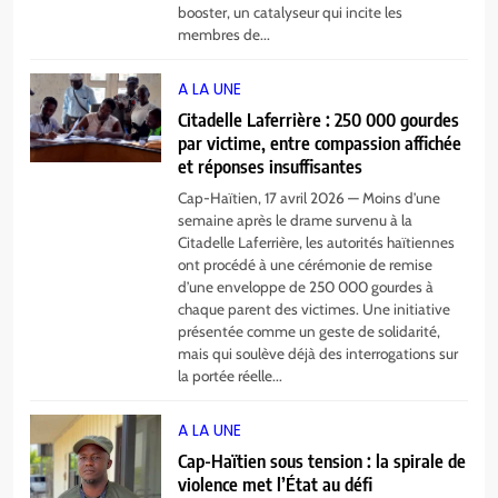
Cap-Haïtien : Me Ronel Telcyde
booster, un catalyseur qui incite les
blessé par balles dans une attaque
membres de...
armée
A LA UNE
A LA UNE
Citadelle Laferrière : 250 000 gourdes
6
par victime, entre compassion affichée
Haïti décrète trois jours de deuil
et réponses insuffisantes
national après le drame de la
Citadelle Henry
Cap-Haïtien, 17 avril 2026 — Moins d’une
A LA UNE
semaine après le drame survenu à la
Citadelle Laferrière, les autorités haïtiennes
ont procédé à une cérémonie de remise
7
d’une enveloppe de 250 000 gourdes à
Au Limbé, un stade pour rallumer
chaque parent des victimes. Une initiative
la flamme du football local
présentée comme un geste de solidarité,
mais qui soulève déjà des interrogations sur
A LA UNE
la portée réelle...
8
A LA UNE
Ariana Milagro Lafond triomphe à
Cap-Haïtien sous tension : la spirale de
la finale du House of Challenge
violence met l’État au défi
2026 à Lomé