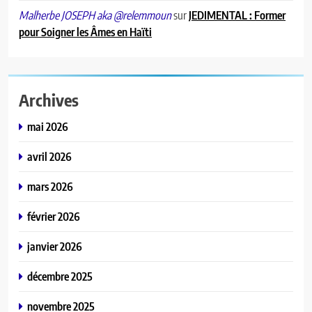
Haïti décrète trois jours de deuil
sur
JEDIMENTAL : Former
Malherbe JOSEPH aka @relemmoun
national après le drame de la
pour Soigner les Âmes en Haïti
Citadelle Henry
A LA UNE
7
Au Limbé, un stade pour rallumer
Archives
la flamme du football local
mai 2026
A LA UNE
avril 2026
8
mars 2026
Ariana Milagro Lafond triomphe à
la finale du House of Challenge
février 2026
2026 à Lomé
A LA UNE
janvier 2026
décembre 2025
novembre 2025