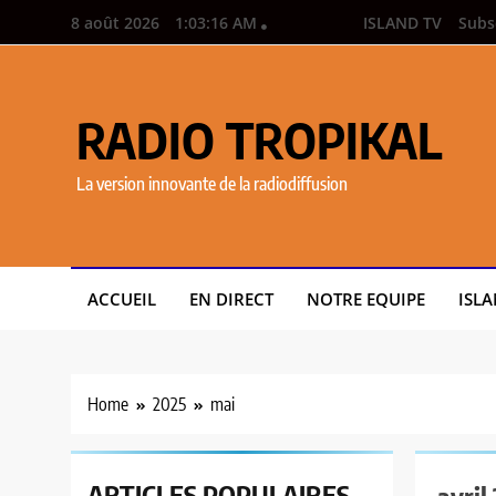
8 août 2026
1:03:17 AM
ISLAND TV
Subs
RADIO TROPIKAL
La version innovante de la radiodiffusion
ACCUEIL
EN DIRECT
NOTRE EQUIPE
ISLA
Home
2025
mai
ARTICLES
POPULAIRES