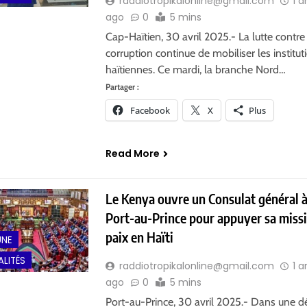
raddiotropikalonline@gmail.com
1 a
ago
0
5 mins
Cap-Haïtien, 30 avril 2025.- La lutte contre
corruption continue de mobiliser les institut
haïtiennes. Ce mardi, la branche Nord…
Partager :
Facebook
X
Plus
Read More
Le Kenya ouvre un Consulat général 
Port-au-Prince pour appuyer sa miss
paix en Haïti
UNE
LITÉS
raddiotropikalonline@gmail.com
1 a
ago
0
5 mins
Port-au-Prince, 30 avril 2025.- Dans une d