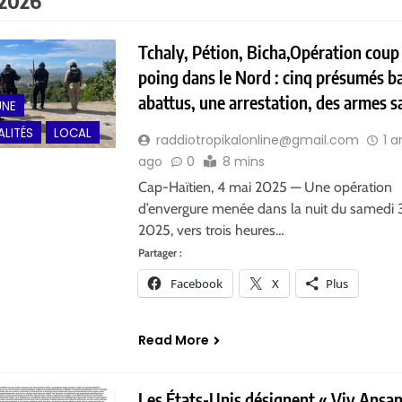
 2026
Tchaly, Pétion, Bicha,Opération coup
poing dans le Nord : cinq présumés b
abattus, une arrestation, des armes s
UNE
LITÉS
LOCAL
raddiotropikalonline@gmail.com
1 a
ago
0
8 mins
Cap-Haïtien, 4 mai 2025 — Une opération
d’envergure menée dans la nuit du samedi 
2025, vers trois heures…
Partager :
Facebook
X
Plus
Read More
Les États-Unis désignent « Viv Ansa