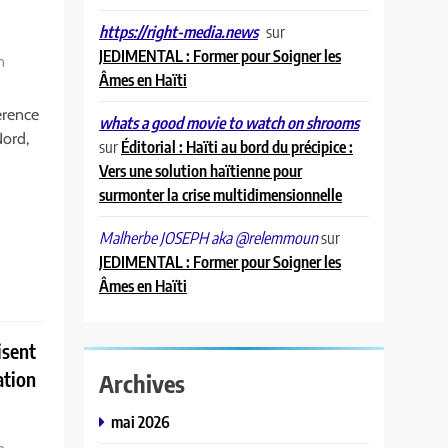
sur
https://right-media.news
JEDIMENTAL : Former pour Soigner les
n
Âmes en Haïti
érence
whats a good movie to watch on shrooms
Nord,
sur
Éditorial : Haïti au bord du précipice :
Vers une solution haïtienne pour
surmonter la crise multidimensionnelle
sur
Malherbe JOSEPH aka @relemmoun
JEDIMENTAL : Former pour Soigner les
Âmes en Haïti
isent
ation
Archives
mai 2026