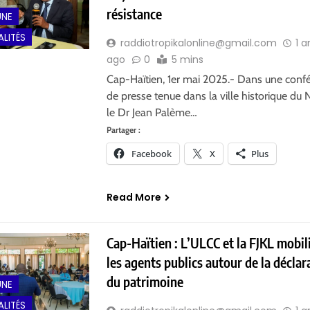
résistance
UNE
LITÉS
raddiotropikalonline@gmail.com
1 a
ago
0
5 mins
Cap-Haïtien, 1er mai 2025.- Dans une conf
de presse tenue dans la ville historique du 
le Dr Jean Palème…
Partager :
Facebook
X
Plus
Read More
Cap-Haïtien : L’ULCC et la FJKL mobil
les agents publics autour de la déclar
du patrimoine
UNE
LITÉS