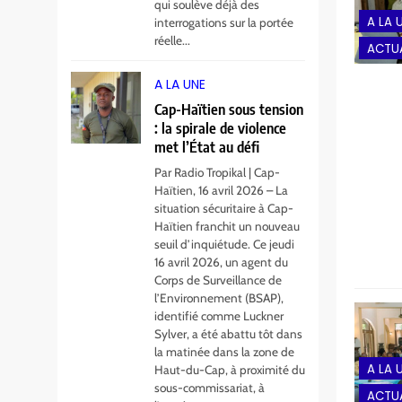
qui soulève déjà des
A LA 
interrogations sur la portée
5
Cap-Haïtien : Me
réelle...
ACTUA
Ronel Telcyde blessé
par balles dans une
A LA UNE
A LA UNE
attaque armée
Cap-Haïtien sous tension
6
: la spirale de violence
Haïti décrète trois
met l’État au défi
jours de deuil national
Par Radio Tropikal | Cap-
après le drame de la
A LA UNE
Haïtien, 16 avril 2026 – La
Citadelle Henry
situation sécuritaire à Cap-
Haïtien franchit un nouveau
7
Au Limbé, un stade
seuil d’inquiétude. Ce jeudi
pour rallumer la
16 avril 2026, un agent du
Corps de Surveillance de
flamme du football
A LA UNE
l’Environnement (BSAP),
local
identifié comme Luckner
8
Sylver, a été abattu tôt dans
Ariana Milagro
la matinée dans la zone de
Lafond triomphe à la
A LA 
Haut-du-Cap, à proximité du
finale du House of
sous-commissariat, à
A LA UNE
ACTUA