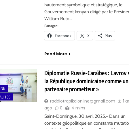
hautement symbolique et stratégique, le
Gouvernement kényan dirigé par le Préside
William Ruto…
Partager :
Facebook
X
Plus
Read More
Diplomatie Russie-Caraïbes : Lavrov 
la République dominicaine comme un
partenaire prometteur »
UNE
LITÉS
raddiotropikalonline@gmail.com
1 a
ago
0
4 mins
Saint-Domingue, 30 avril 2025.- Dans un
contexte géopolitique en constante mutatio