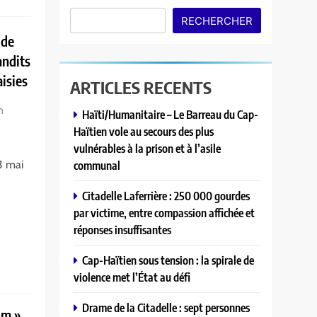
RECHERCHER
 de
andits
aisies
ARTICLES RECENTS
n
Haïti/Humanitaire – Le Barreau du Cap-
Haïtien vole au secours des plus
vulnérables à la prison et à l’asile
3 mai
communal
Citadelle Laferrière : 250 000 gourdes
par victime, entre compassion affichée et
réponses insuffisantes
Cap-Haïtien sous tension : la spirale de
violence met l’État au défi
Drame de la Citadelle : sept personnes
nm »