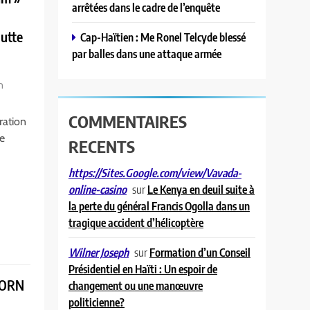
arrêtées dans le cadre de l’enquête
s
lutte
Cap-Haïtien : Me Ronel Telcyde blessé
par balles dans une attaque armée
n
COMMENTAIRES
ration
le
RECENTS
https://Sites.Google.com/view/Vavada-
sur
Le Kenya en deuil suite à
online-casino
la perte du général Francis Ogolla dans un
tragique accident d’hélicoptère
sur
Formation d’un Conseil
Wilner Joseph
Présidentiel en Haïti : Un espoir de
 MORN
changement ou une manœuvre
politicienne?