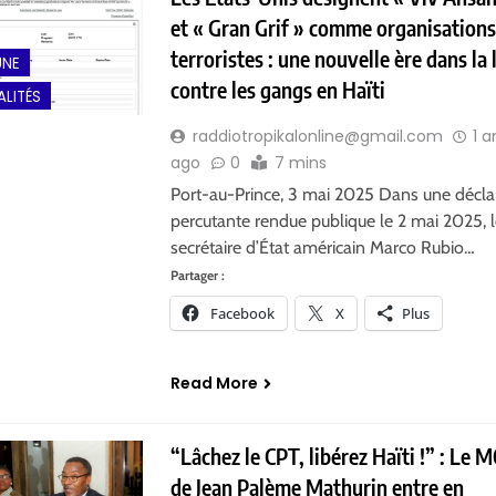
et « Gran Grif » comme organisation
terroristes : une nouvelle ère dans la 
UNE
contre les gangs en Haïti
LITÉS
raddiotropikalonline@gmail.com
1 a
ago
0
7 mins
Port-au-Prince, 3 mai 2025 Dans une décla
percutante rendue publique le 2 mai 2025, 
secrétaire d’État américain Marco Rubio…
Partager :
Facebook
X
Plus
Read More
“Lâchez le CPT, libérez Haïti !” : Le
de Jean Palème Mathurin entre en