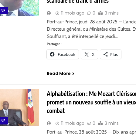
scandale de trafic d’armes
UNE
11 mois ago
0
3 mins
Port-au-Prince, jeudi 28 août 2025 — L’anci
Directeur général du Ministère des Cultes, 
Souffrant, a été interpellé ce jeudi…
Partager :
Facebook
X
Plus
Read More
Alphabétisation : Me Mozart Clérisso
promet un nouveau souffle à un vieu
combat
UNE
11 mois ago
0
3 mins
Port-au-Prince, 28 août 2025 — Dix ans ap