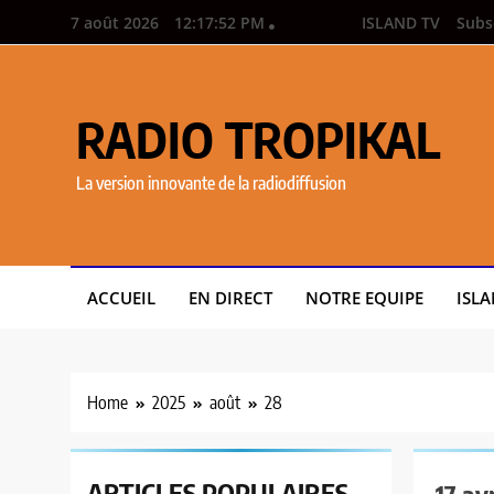
7 août 2026
12:17:53 PM
ISLAND TV
Subs
RADIO TROPIKAL
La version innovante de la radiodiffusion
ACCUEIL
EN DIRECT
NOTRE EQUIPE
ISLA
Home
2025
août
28
ARTICLES
POPULAIRES