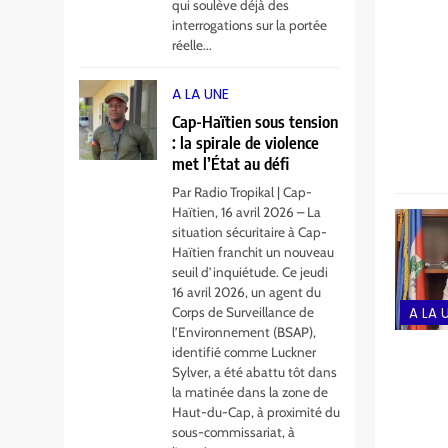
qui soulève déjà des
interrogations sur la portée
5
Cap-Haïtien : Me
réelle...
Ronel Telcyde blessé
par balles dans une
A LA UNE
A LA UNE
attaque armée
Cap-Haïtien sous tension
6
: la spirale de violence
Haïti décrète trois
met l’État au défi
jours de deuil national
Par Radio Tropikal | Cap-
après le drame de la
A LA UNE
Haïtien, 16 avril 2026 – La
Citadelle Henry
situation sécuritaire à Cap-
Haïtien franchit un nouveau
7
Au Limbé, un stade
seuil d’inquiétude. Ce jeudi
pour rallumer la
16 avril 2026, un agent du
Corps de Surveillance de
A LA 
flamme du football
A LA UNE
l’Environnement (BSAP),
local
identifié comme Luckner
8
Sylver, a été abattu tôt dans
Ariana Milagro
la matinée dans la zone de
Lafond triomphe à la
Haut-du-Cap, à proximité du
finale du House of
sous-commissariat, à
A LA UNE