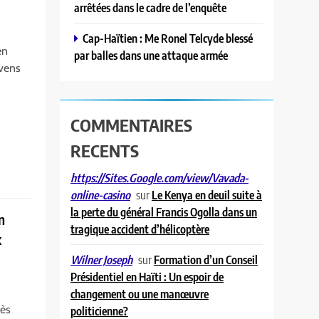
arrêtées dans le cadre de l’enquête
Cap-Haïtien : Me Ronel Telcyde blessé
en
par balles dans une attaque armée
Evens
COMMENTAIRES
RECENTS
https://Sites.Google.com/view/Vavada-
sur
Le Kenya en deuil suite à
online-casino
la perte du général Francis Ogolla dans un
n
tragique accident d’hélicoptère
x
sur
Formation d’un Conseil
Wilner Joseph
Présidentiel en Haïti : Un espoir de
changement ou une manœuvre
rès
politicienne?