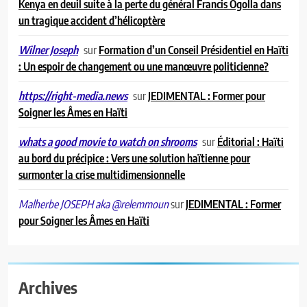
Kenya en deuil suite à la perte du général Francis Ogolla dans
un tragique accident d’hélicoptère
sur
Formation d’un Conseil Présidentiel en Haïti
Wilner Joseph
: Un espoir de changement ou une manœuvre politicienne?
sur
JEDIMENTAL : Former pour
https://right-media.news
Soigner les Âmes en Haïti
sur
Éditorial : Haïti
whats a good movie to watch on shrooms
au bord du précipice : Vers une solution haïtienne pour
surmonter la crise multidimensionnelle
sur
JEDIMENTAL : Former
Malherbe JOSEPH aka @relemmoun
pour Soigner les Âmes en Haïti
Archives