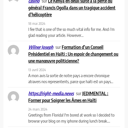
sur
Le Kenya en deuil suite à la perte du
casino
général Francis Ogolla dans un tragique accident
d’hélicoptère
18 mai 2024
I fee that is one of the so much vital info for me. And i'm
glad reading your article. However…
sur
Formation d’un Conseil
Wilner Joseph
Présidentiel en Haïti : Un espoir de changement ou
une manœuvre politicienne?
13 avril 2024
A mon avis la sortie de notre pays a encore chronique
atravers nos representents, parce que haïti est un pays…
sur
JEDIMENTAL :
https://right-media.news
Former pour Soigner les Âmes en Haïti
24 mars 2024
Greetings from Florida! I'm bored at work so I decided to
browse your blog on my iphone during lunch break.…