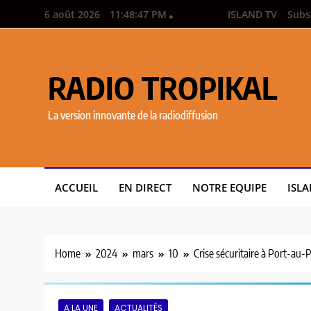
6 août 2026
11:48:48 PM
ISLAND TV
Subs
RADIO TROPIKAL
La version innovante de la radiodiffusion
ACCUEIL
EN DIRECT
NOTRE EQUIPE
ISLA
Home
2024
mars
10
Crise sécuritaire à Port-au
A LA UNE
ACTUALITÉS