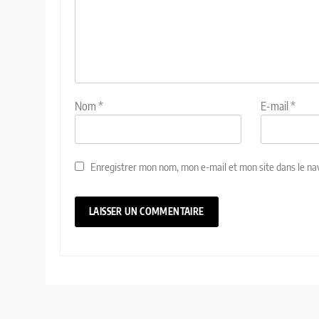
Nom
*
E-mail
*
Enregistrer mon nom, mon e-mail et mon site dans le n