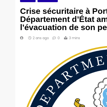
Crise sécuritaire à Por
Département d’État am
l’évacuation de son p
2 ans ago
0
3 mins