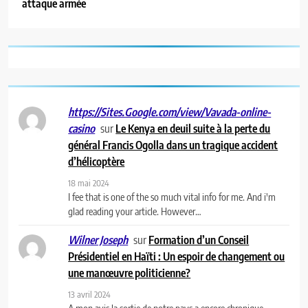
attaque armée
https://Sites.Google.com/view/Vavada-online-
sur
Le Kenya en deuil suite à la perte du
casino
général Francis Ogolla dans un tragique accident
d’hélicoptère
18 mai 2024
I fee that is one of the so much vital info for me. And i'm
glad reading your article. However…
sur
Formation d’un Conseil
Wilner Joseph
Présidentiel en Haïti : Un espoir de changement ou
une manœuvre politicienne?
13 avril 2024