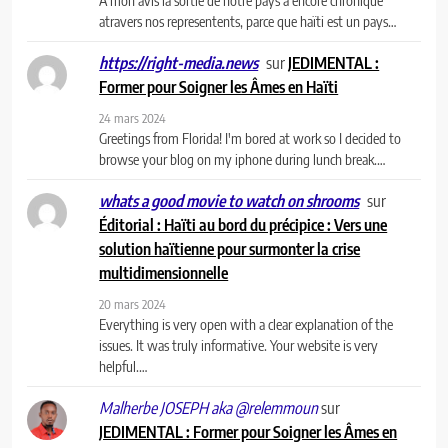
A mon avis la sortie de notre pays a encore chronique
atravers nos representents, parce que haïti est un pays…
sur
JEDIMENTAL :
https://right-media.news
Former pour Soigner les Âmes en Haïti
24 mars 2024
Greetings from Florida! I'm bored at work so I decided to
browse your blog on my iphone during lunch break.…
sur
whats a good movie to watch on shrooms
Éditorial : Haïti au bord du précipice : Vers une
solution haïtienne pour surmonter la crise
multidimensionnelle
20 mars 2024
Everything is very open with a clear explanation of the
issues. It was truly informative. Your website is very
helpful.…
sur
Malherbe JOSEPH aka @relemmoun
JEDIMENTAL : Former pour Soigner les Âmes en