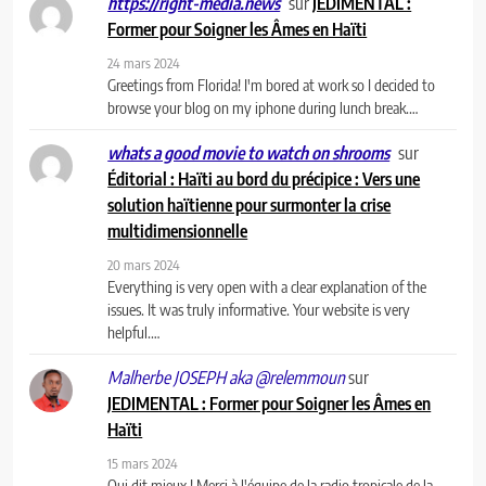
sur
JEDIMENTAL :
https://right-media.news
Former pour Soigner les Âmes en Haïti
24 mars 2024
Greetings from Florida! I'm bored at work so I decided to
browse your blog on my iphone during lunch break.…
sur
whats a good movie to watch on shrooms
Éditorial : Haïti au bord du précipice : Vers une
solution haïtienne pour surmonter la crise
multidimensionnelle
20 mars 2024
Everything is very open with a clear explanation of the
issues. It was truly informative. Your website is very
helpful.…
sur
Malherbe JOSEPH aka @relemmoun
JEDIMENTAL : Former pour Soigner les Âmes en
Haïti
15 mars 2024
Qui dit mieux ! Merci à l'équipe de la radio tropicale de la