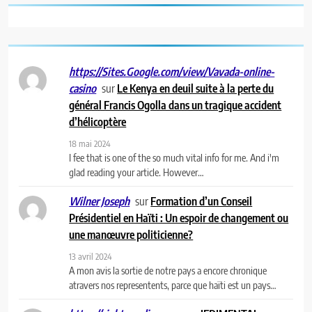
https://Sites.Google.com/view/Vavada-online-
sur
Le Kenya en deuil suite à la perte du
casino
général Francis Ogolla dans un tragique accident
d’hélicoptère
18 mai 2024
I fee that is one of the so much vital info for me. And i'm
glad reading your article. However…
sur
Formation d’un Conseil
Wilner Joseph
Présidentiel en Haïti : Un espoir de changement ou
une manœuvre politicienne?
13 avril 2024
A mon avis la sortie de notre pays a encore chronique
atravers nos representents, parce que haïti est un pays…