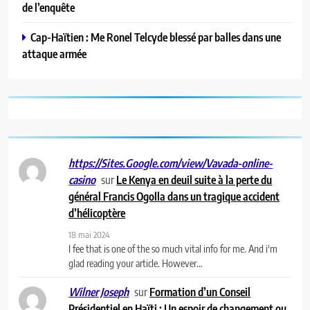
de l’enquête
Cap-Haïtien : Me Ronel Telcyde blessé par balles dans une
attaque armée
https://Sites.Google.com/view/Vavada-online-
sur
Le Kenya en deuil suite à la perte du
casino
général Francis Ogolla dans un tragique accident
d’hélicoptère
18 mai 2024
I fee that is one of the so much vital info for me. And i'm
glad reading your article. However…
sur
Formation d’un Conseil
Wilner Joseph
Présidentiel en Haïti : Un espoir de changement ou