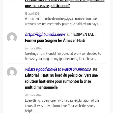
une manœuvre politicienne?
13 avril 2024
A mon avis la sortie de notre pays a encore chronique
atravers nos representents, parce que haïti est un pays…
sur
JEDIMENTAL :
https://right-media.news
Former pour Soigner les Âmes en Haïti
24 mars 2024
Greetings from Florida! I'm bored at work so I decided to
browse your blog on my iphone during lunch break.…
sur
whats a good movie to watch on shrooms
Éditorial : Haïti au bord du précipice : Vers une
solution haïtienne pour surmonter la crise
multidimensionnelle
20 mars 2024
Everything is very open with a clear explanation of the
issues. It was truly informative. Your website is very
helpful.…