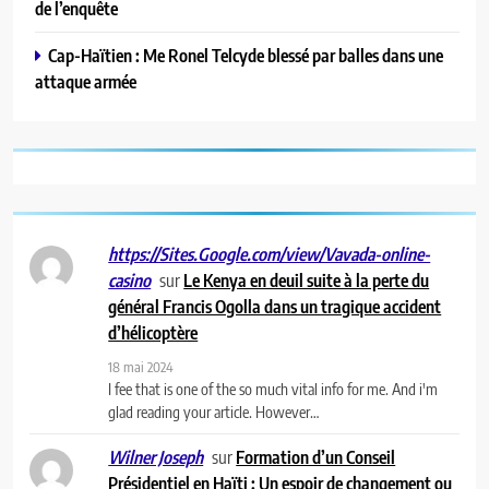
de l’enquête
Cap-Haïtien : Me Ronel Telcyde blessé par balles dans une
attaque armée
https://Sites.Google.com/view/Vavada-online-
sur
Le Kenya en deuil suite à la perte du
casino
général Francis Ogolla dans un tragique accident
d’hélicoptère
18 mai 2024
I fee that is one of the so much vital info for me. And i'm
glad reading your article. However…
sur
Formation d’un Conseil
Wilner Joseph
Présidentiel en Haïti : Un espoir de changement ou