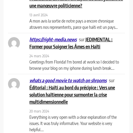
une manœuvre politicienne?
13 avril 2024
A mon avis la sortie de notre pays a encore chronique
atravers nos representents, parce que haïti est un pays…
sur
JEDIMENTAL :
https://right-media.news
Former pour Soigner les Âmes en Haïti
24 mars 2024
Greetings from Florida! I'm bored at work so I decided to
browse your blog on my iphone during lunch break.…
sur
whats a good movie to watch on shrooms
Éditorial : Haïti au bord du précipice : Vers une
solution haïtienne pour surmonter la crise
multidimensionnelle
20 mars 2024
Everything is very open with a clear explanation of the
issues. It was truly informative. Your website is very
helpful.…