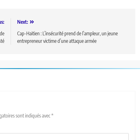
us:
Next:
 de
Cap-Haïtien : L’insécurité prend de l’ampleur, un jeune
sté
entrepreneur victime d’une attaque armée
gatoires sont indiqués avec
*