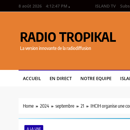
8 août 2026
4:12:48 PM
ISLAND TV
Subs
RADIO TROPIKAL
La version innovante de la radiodiffusion
ACCUEIL
EN DIRECT
NOTRE EQUIPE
ISLA
Home
2024
septembre
21
IHCIH organise une conf
A LA UNE