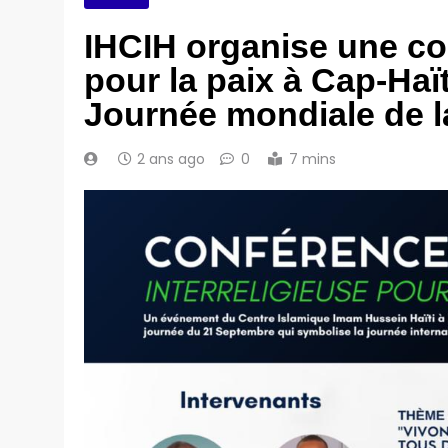
IHCIH organise une co
pour la paix à Cap-Haït
Journée mondiale de l
2 ans ago
0
7 mins