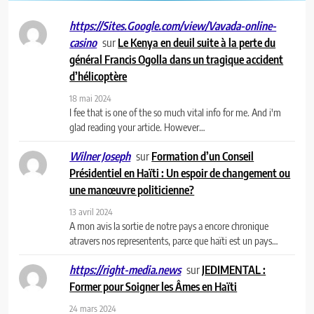
https://Sites.Google.com/view/Vavada-online-
sur
Le Kenya en deuil suite à la perte du
casino
général Francis Ogolla dans un tragique accident
d’hélicoptère
18 mai 2024
I fee that is one of the so much vital info for me. And i'm
glad reading your article. However…
sur
Formation d’un Conseil
Wilner Joseph
Présidentiel en Haïti : Un espoir de changement ou
une manœuvre politicienne?
13 avril 2024
A mon avis la sortie de notre pays a encore chronique
atravers nos representents, parce que haïti est un pays…
sur
JEDIMENTAL :
https://right-media.news
Former pour Soigner les Âmes en Haïti
24 mars 2024