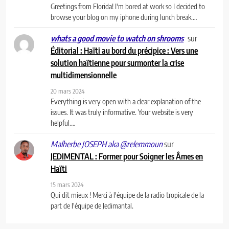
Greetings from Florida! I'm bored at work so I decided to
browse your blog on my iphone during lunch break.…
sur
whats a good movie to watch on shrooms
Éditorial : Haïti au bord du précipice : Vers une
solution haïtienne pour surmonter la crise
multidimensionnelle
20 mars 2024
Everything is very open with a clear explanation of the
issues. It was truly informative. Your website is very
helpful.…
sur
Malherbe JOSEPH aka @relemmoun
JEDIMENTAL : Former pour Soigner les Âmes en
Haïti
15 mars 2024
Qui dit mieux ! Merci à l'équipe de la radio tropicale de la
part de l'équipe de Jedimantal.