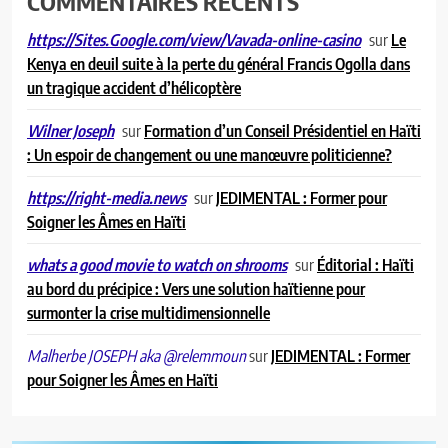
COMMENTAIRES RECENTS
sur
Le
https://Sites.Google.com/view/Vavada-online-casino
Kenya en deuil suite à la perte du général Francis Ogolla dans
un tragique accident d’hélicoptère
sur
Formation d’un Conseil Présidentiel en Haïti
Wilner Joseph
: Un espoir de changement ou une manœuvre politicienne?
sur
JEDIMENTAL : Former pour
https://right-media.news
Soigner les Âmes en Haïti
sur
Éditorial : Haïti
whats a good movie to watch on shrooms
au bord du précipice : Vers une solution haïtienne pour
surmonter la crise multidimensionnelle
sur
JEDIMENTAL : Former
Malherbe JOSEPH aka @relemmoun
pour Soigner les Âmes en Haïti