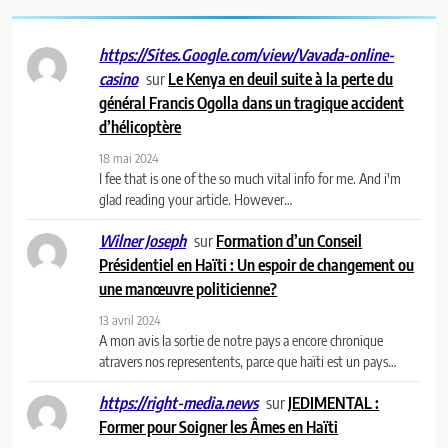
https://Sites.Google.com/view/Vavada-online-
sur
Le Kenya en deuil suite à la perte du
casino
général Francis Ogolla dans un tragique accident
d’hélicoptère
18 mai 2024
I fee that is one of the so much vital info for me. And i'm
glad reading your article. However…
sur
Formation d’un Conseil
Wilner Joseph
Présidentiel en Haïti : Un espoir de changement ou
une manœuvre politicienne?
13 avril 2024
A mon avis la sortie de notre pays a encore chronique
atravers nos representents, parce que haïti est un pays…
sur
JEDIMENTAL :
https://right-media.news
Former pour Soigner les Âmes en Haïti