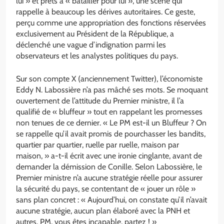
lui » et prêts à « batailler pour lui », une scène qui
rappelle à beaucoup les dérives autoritaires. Ce geste,
perçu comme une appropriation des fonctions réservées
exclusivement au Président de la République, a
déclenché une vague d’indignation parmi les
observateurs et les analystes politiques du pays.
Sur son compte X (anciennement Twitter), l’économiste
Eddy N. Labossière n’a pas mâché ses mots. Se moquant
ouvertement de l’attitude du Premier ministre, il l’a
qualifié de « bluffeur » tout en rappelant les promesses
non tenues de ce dernier. « Le PM est-il un Bluffeur ? On
se rappelle qu’il avait promis de pourchasser les bandits,
quartier par quartier, ruelle par ruelle, maison par
maison, » a-t-il écrit avec une ironie cinglante, avant de
demander la démission de Conille. Selon Labossière, le
Premier ministre n’a aucune stratégie réelle pour assurer
la sécurité du pays, se contentant de « jouer un rôle »
sans plan concret : « Aujourd’hui, on constate qu’il n’avait
aucune stratégie, aucun plan élaboré avec la PNH et
autres. PM, vous êtes incapable, partez ! »