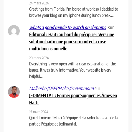
24 mars 2024
Greetings from Florida! I'm bored at work so I decided to
browse your blog on my iphone during lunch break.…
sur
whats a good movie to watch on shrooms
Éditorial : Haïti au bord du précipice : Vers une
solution haïtienne pour surmonter la crise
multidimensionnelle
20 mars 2024
Everything is very open with a clear explanation of the
issues. It was truly informative. Your website is very
helpful.…
sur
Malherbe JOSEPH aka @relemmoun
JEDIMENTAL : Former pour Soigner les Âmes en
Haïti
15 mars 2024
Qui dit mieux ! Merci à l'équipe de la radio tropicale de la
part de l'équipe de Jedimantal.