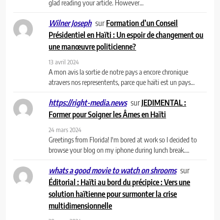
glad reading your article. However…
sur
Formation d’un Conseil
Wilner Joseph
Présidentiel en Haïti : Un espoir de changement ou
une manœuvre politicienne?
13 avril 2024
A mon avis la sortie de notre pays a encore chronique
atravers nos representents, parce que haïti est un pays…
sur
JEDIMENTAL :
https://right-media.news
Former pour Soigner les Âmes en Haïti
24 mars 2024
Greetings from Florida! I'm bored at work so I decided to
browse your blog on my iphone during lunch break.…
sur
whats a good movie to watch on shrooms
Éditorial : Haïti au bord du précipice : Vers une
solution haïtienne pour surmonter la crise
multidimensionnelle