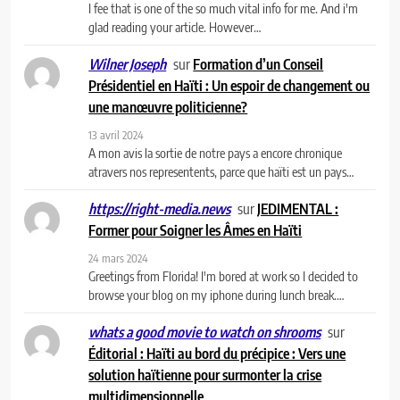
I fee that is one of the so much vital info for me. And i'm
glad reading your article. However…
sur
Formation d’un Conseil
Wilner Joseph
Présidentiel en Haïti : Un espoir de changement ou
une manœuvre politicienne?
13 avril 2024
A mon avis la sortie de notre pays a encore chronique
atravers nos representents, parce que haïti est un pays…
sur
JEDIMENTAL :
https://right-media.news
Former pour Soigner les Âmes en Haïti
24 mars 2024
Greetings from Florida! I'm bored at work so I decided to
browse your blog on my iphone during lunch break.…
sur
whats a good movie to watch on shrooms
Éditorial : Haïti au bord du précipice : Vers une
solution haïtienne pour surmonter la crise
multidimensionnelle