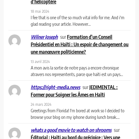
d’hélicoptère
18 mai 2024
I fee that is one of the so much vital info for me. And i'm
glad reading your article. However…
sur
Formation d’un Conseil
Wilner Joseph
Présidentiel en Haïti : Un espoir de changement ou
une manœuvre politicienne?
13 avril 2024
A mon avis la sortie de notre pays a encore chronique
atravers nos representents, parce que haïti est un pays…
sur
JEDIMENTAL :
https://right-media.news
Former pour Soigner les Âmes en Haïti
24 mars 2024
Greetings from Florida! I'm bored at work so I decided to
browse your blog on my iphone during lunch break.…
sur
whats a good movie to watch on shrooms
Éditorial : Haïti au bord du précipice : Vers une