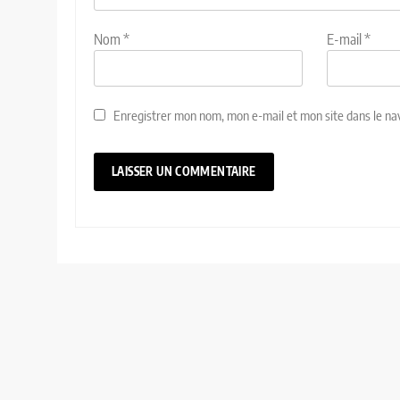
Nom
*
E-mail
*
Enregistrer mon nom, mon e-mail et mon site dans le n