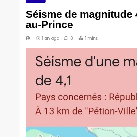
Séisme de magnitude 4.
au-Prince
1 an ago
0
1 mins