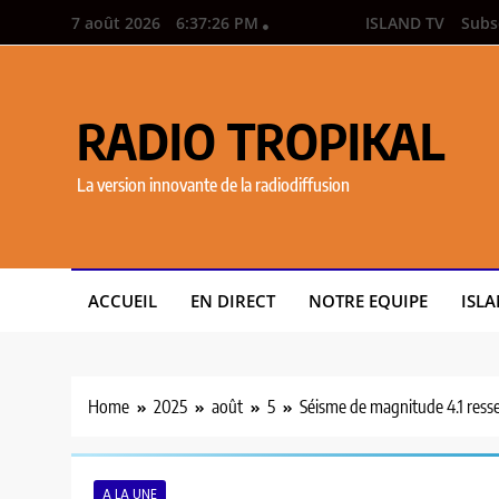
7 août 2026
6:37:27 PM
ISLAND TV
Subs
RADIO TROPIKAL
La version innovante de la radiodiffusion
ACCUEIL
EN DIRECT
NOTRE EQUIPE
ISLA
Home
2025
août
5
Séisme de magnitude 4.1 ressen
A LA UNE