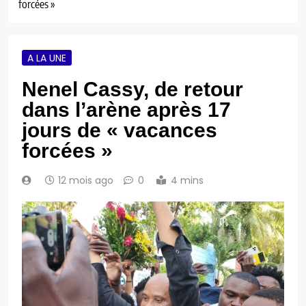
forcées »
A LA UNE
Nenel Cassy, de retour
dans l’arène après 17
jours de « vacances
forcées »
12 mois ago
0
4 mins