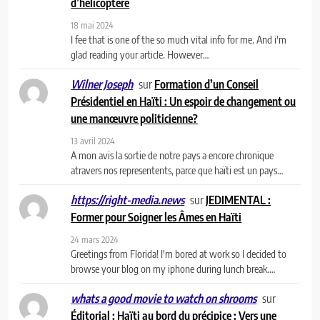
d’hélicoptère
18 mai 2024
I fee that is one of the so much vital info for me. And i'm
glad reading your article. However…
sur
Formation d’un Conseil
Wilner Joseph
Présidentiel en Haïti : Un espoir de changement ou
une manœuvre politicienne?
13 avril 2024
A mon avis la sortie de notre pays a encore chronique
atravers nos representents, parce que haïti est un pays…
sur
JEDIMENTAL :
https://right-media.news
Former pour Soigner les Âmes en Haïti
24 mars 2024
Greetings from Florida! I'm bored at work so I decided to
browse your blog on my iphone during lunch break.…
sur
whats a good movie to watch on shrooms
Éditorial : Haïti au bord du précipice : Vers une