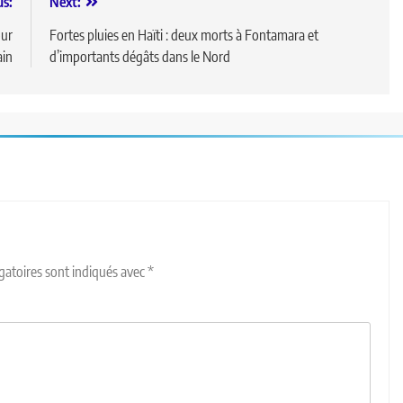
us:
Next:
our
Fortes pluies en Haïti : deux morts à Fontamara et
ain
d’importants dégâts dans le Nord
gatoires sont indiqués avec
*