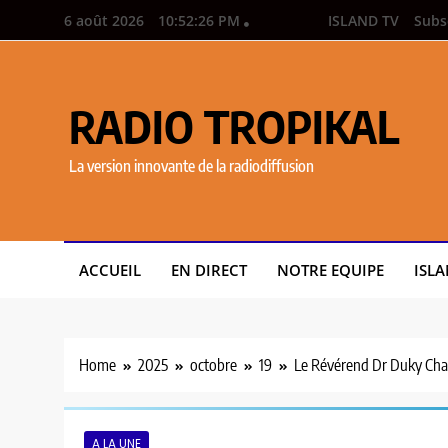
6 août 2026
10:52:28 PM
ISLAND TV
Subs
RADIO TROPIKAL
La version innovante de la radiodiffusion
ACCUEIL
EN DIRECT
NOTRE EQUIPE
ISLA
Home
2025
octobre
19
Le Révérend Dr Duky Charl
A LA UNE