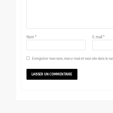
Nom
*
E-mail
*
Enregistrer mon nom, mon e-mail et mon site dans le n