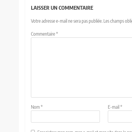
LAISSER UN COMMENTAIRE
Votre adresse e-mail ne sera pas publiée.
Les champs obli
Commentaire
*
Nom
*
E-mail
*
Enregistrer mon nom, mon e-mail et mon site dans le n