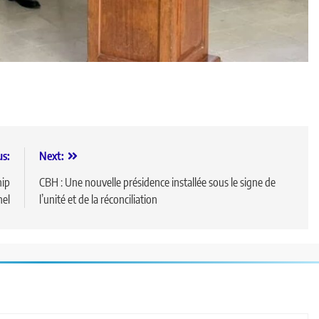
us:
Next:
hip
CBH : Une nouvelle présidence installée sous le signe de
nel
l’unité et de la réconciliation