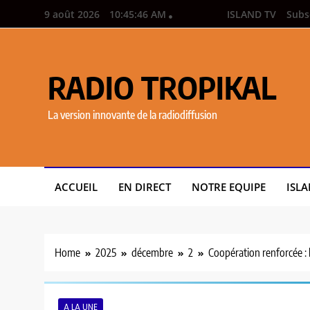
9 août 2026
10:45:48 AM
ISLAND TV
Subs
RADIO TROPIKAL
La version innovante de la radiodiffusion
ACCUEIL
EN DIRECT
NOTRE EQUIPE
ISLA
Home
2025
décembre
2
Coopération renforcée : 
A LA UNE