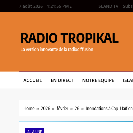
7 août 2026
1:21:57 PM
ISLAND TV
Subs
RADIO TROPIKAL
La version innovante de la radiodiffusion
ACCUEIL
EN DIRECT
NOTRE EQUIPE
ISLA
Home
2026
février
26
Inondations à Cap-Haïtien 
A LA UNE