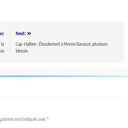
us:
Next:
 la
Cap-Haïtien : Éboulement à Morne Bassicot, plusieurs
ise
blessés
gatoires sont indiqués avec
*