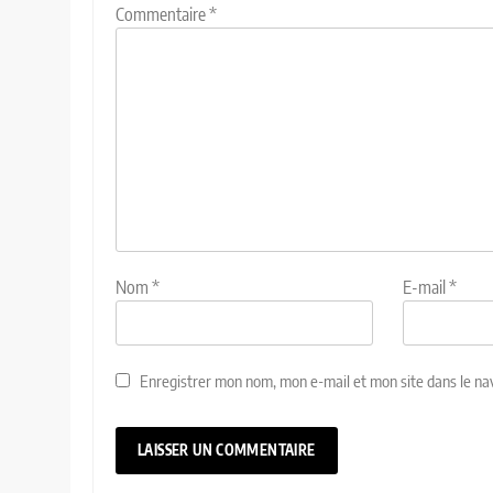
Commentaire
*
Nom
*
E-mail
*
Enregistrer mon nom, mon e-mail et mon site dans le n