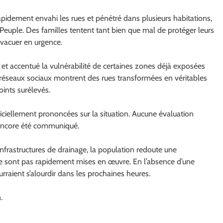
rapidement envahi les rues et pénétré dans plusieurs habitations,
euple. Des familles tentent tant bien que mal de protéger leurs
évacuer en urgence.
 et accentué la vulnérabilité de certaines zones déjà exposées
s réseaux sociaux montrent des rues transformées en véritables
oints surélevés.
fficiellement prononcées sur la situation. Aucune évaluation
a encore été communiqué.
s infrastructures de drainage, la population redoute une
ne sont pas rapidement mises en œuvre. En l’absence d’une
urraient s’alourdir dans les prochaines heures.
.