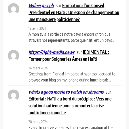
sur
Formation d’un Conseil
Wilner Joseph
Présidentiel en Haïti : Un espoir de changement ou
une manœuvre politicienne?
13 avril 2024
A mon avis la sortie de notre pays a encore chronique
atravers nos representents, parce que haïti est un pays…
sur
JEDIMENTAL :
https://right-media.news
Former pour Soigner les Âmes en Haïti
24 mars 2024
Greetings from Florida! I'm bored at work so I decided to
browse your blog on my iphone during lunch break.…
sur
whats a good movie to watch on shrooms
Éditorial : Haïti au bord du précipice : Vers une
solution haïtienne pour surmonter la crise
multidimensionnelle
20 mars 2024
Everything is very open with a clear explanation of the