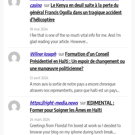
sur
Le Kenya en deuil suite à la perte du
casino
général Francis Ogolla dans un tragique accident
d’hélicoptère
18 mai 2024
I fee that is one of the so much vital info for me. And i'm
glad reading your article. However…
sur
Formation d’un Conseil
Wilner Joseph
Présidentiel en Haïti : Un espoir de changement ou
une manœuvre politicienne?
13 avril 2024
A mon avis la sortie de notre pays a encore chronique
atravers nos representents, parce que haïti est un pays…
sur
JEDIMENTAL :
https://right-media.news
Former pour Soigner les Âmes en Haïti
24 mars 2024
Greetings from Florida! I'm bored at work so I decided to
browse your blog on my iphone during lunch break.…