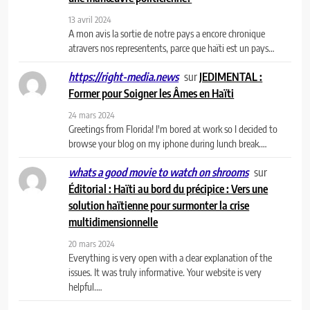
13 avril 2024
A mon avis la sortie de notre pays a encore chronique
atravers nos representents, parce que haïti est un pays…
sur
JEDIMENTAL :
https://right-media.news
Former pour Soigner les Âmes en Haïti
24 mars 2024
Greetings from Florida! I'm bored at work so I decided to
browse your blog on my iphone during lunch break.…
sur
whats a good movie to watch on shrooms
Éditorial : Haïti au bord du précipice : Vers une
solution haïtienne pour surmonter la crise
multidimensionnelle
20 mars 2024
Everything is very open with a clear explanation of the
issues. It was truly informative. Your website is very
helpful.…