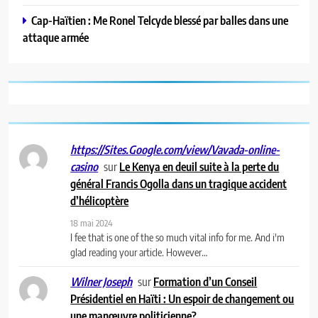
Cap-Haïtien : Me Ronel Telcyde blessé par balles dans une
attaque armée
https://Sites.Google.com/view/Vavada-online-
sur
Le Kenya en deuil suite à la perte du
casino
général Francis Ogolla dans un tragique accident
d’hélicoptère
18 mai 2024
I fee that is one of the so much vital info for me. And i'm
glad reading your article. However…
sur
Formation d’un Conseil
Wilner Joseph
Présidentiel en Haïti : Un espoir de changement ou
une manœuvre politicienne?