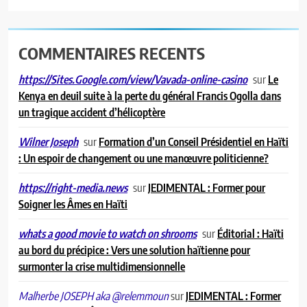
COMMENTAIRES RECENTS
sur
Le
https://Sites.Google.com/view/Vavada-online-casino
Kenya en deuil suite à la perte du général Francis Ogolla dans
un tragique accident d’hélicoptère
sur
Formation d’un Conseil Présidentiel en Haïti
Wilner Joseph
: Un espoir de changement ou une manœuvre politicienne?
sur
JEDIMENTAL : Former pour
https://right-media.news
Soigner les Âmes en Haïti
sur
Éditorial : Haïti
whats a good movie to watch on shrooms
au bord du précipice : Vers une solution haïtienne pour
surmonter la crise multidimensionnelle
sur
JEDIMENTAL : Former
Malherbe JOSEPH aka @relemmoun