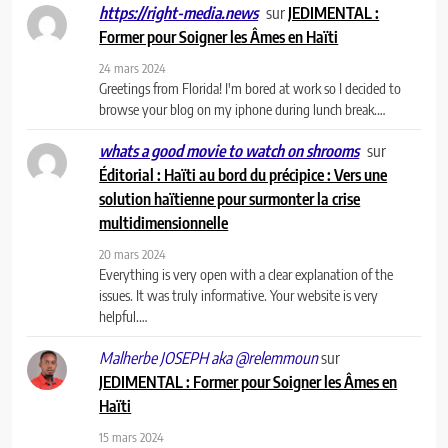
sur
JEDIMENTAL :
https://right-media.news
Former pour Soigner les Âmes en Haïti
24 mars 2024
Greetings from Florida! I'm bored at work so I decided to
browse your blog on my iphone during lunch break.…
sur
whats a good movie to watch on shrooms
Éditorial : Haïti au bord du précipice : Vers une
solution haïtienne pour surmonter la crise
multidimensionnelle
20 mars 2024
Everything is very open with a clear explanation of the
issues. It was truly informative. Your website is very
helpful.…
sur
Malherbe JOSEPH aka @relemmoun
JEDIMENTAL : Former pour Soigner les Âmes en
Haïti
15 mars 2024