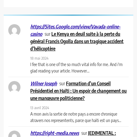
https://Sites.Google.com/view/Vavada-online-
sur
Le Kenya en deuil suite à la perte du
casino
général Francis Ogolla dans un tragique accident
d’hélicoptère
18 mai 2024
I fee that is one of the so much vital info for me. And i'm
glad reading your article. However…
sur
Formation d’un Conseil
Wilner Joseph
Présidentiel en Haïti : Un espoir de changement ou
une manœuvre politicienne?
13 avril 2024
A mon avis la sortie de notre pays a encore chronique
atravers nos representents, parce que haïti est un pays…
sur
JEDIMENTAL :
https://right-media.news