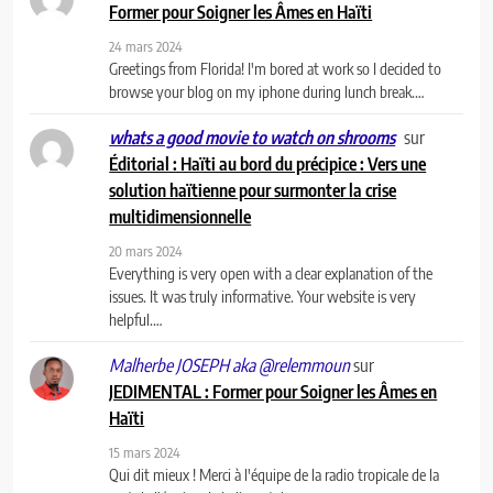
Former pour Soigner les Âmes en Haïti
24 mars 2024
Greetings from Florida! I'm bored at work so I decided to
browse your blog on my iphone during lunch break.…
sur
whats a good movie to watch on shrooms
Éditorial : Haïti au bord du précipice : Vers une
solution haïtienne pour surmonter la crise
multidimensionnelle
20 mars 2024
Everything is very open with a clear explanation of the
issues. It was truly informative. Your website is very
helpful.…
sur
Malherbe JOSEPH aka @relemmoun
JEDIMENTAL : Former pour Soigner les Âmes en
Haïti
15 mars 2024
Qui dit mieux ! Merci à l'équipe de la radio tropicale de la