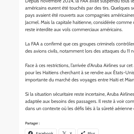
Depuis novembre 2024, la FAA avait suspendu tous les 
américains eurent été touchés par des tirs. Quelques s
pays avaient été rouverts aux compagnies américaines 
Jacmel. Mais la capitale haïtienne, considérée comme
reste interdite aux vols commerciaux américains.
La FAA a confirmé que ces groupes criminels contrôlen
des avions civils, notamment lors des attaques du 11
Face à ces restrictions, l’arrivée d’Aruba Airlines sur 
pour les Haïtiens cherchant à se rendre aux États-Uni
importante du marché des voyages entre Haïti et Miami, 
Si la situation sécuritaire reste incertaine, Aruba Airli
adaptée aux besoins des passagers. Il reste à voir comm
dans un contexte où les défis liés à la sûreté aérien
Partager :
Facebook
X
Plus