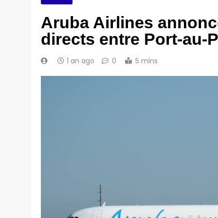
Aruba Airlines annonce
directs entre Port-au-
1 an ago
0
5 mins