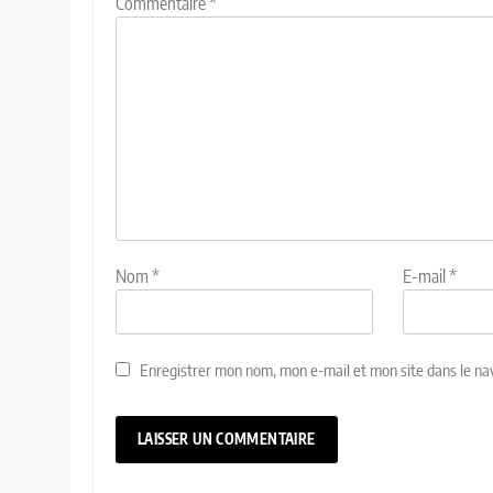
Commentaire
*
Nom
*
E-mail
*
Enregistrer mon nom, mon e-mail et mon site dans le n