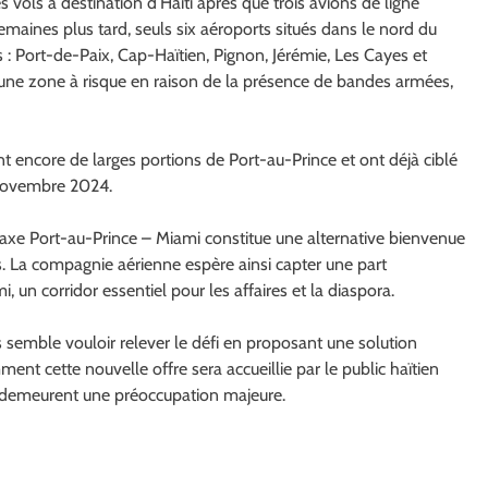
vols à destination d’Haïti après que trois avions de ligne
emaines plus tard, seuls six aéroports situés dans le nord du
: Port-de-Paix, Cap-Haïtien, Pignon, Jérémie, Les Cayes et
 une zone à risque en raison de la présence de bandes armées,
t encore de larges portions de Port-au-Prince et ont déjà ciblé
 novembre 2024.
cet axe Port-au-Prince – Miami constitue une alternative bienvenue
s. La compagnie aérienne espère ainsi capter une part
un corridor essentiel pour les affaires et la diaspora.
nes semble vouloir relever le défi en proposant une solution
ent cette nouvelle offre sera accueillie par le public haïtien
ne demeurent une préoccupation majeure.