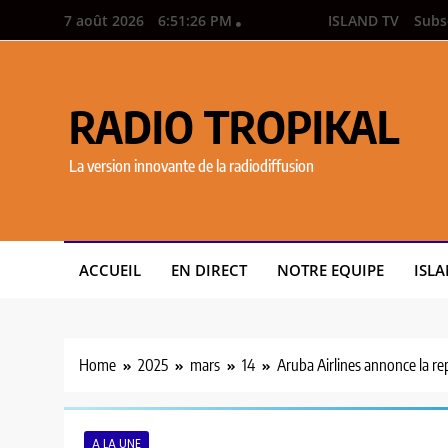
7 août 2026
6:51:27 PM
ISLAND TV
Subs
RADIO TROPIKAL
La version innovante de la radiodiffusion
ACCUEIL
EN DIRECT
NOTRE EQUIPE
ISLA
Home
2025
mars
14
Aruba Airlines annonce la re
A LA UNE