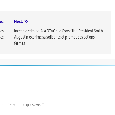
us:
Next:
des
Incendie criminel à la RTVC : Le Conseiller-Président Smith
nce
Augustin exprime sa solidarité et promet des actions
fermes
gatoires sont indiqués avec
*